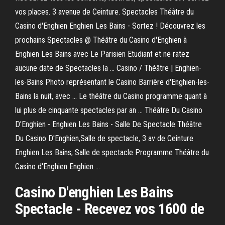
vos places. 3 avenue de Ceinture. Spectacles Théâtre du
Casino d'Enghien Enghien Les Bains - Sortez ! Découvrez les
prochains Spectacles @ Théâtre du Casino d'Enghien à
Enghien Les Bains avec Le Parisien Etudiant et ne ratez
aucune date de Spectacles la ... Casino / Théâtre | Enghien-
les-Bains Photo représentant le Casino Barrière d'Enghien-les-
Bains la nuit, avec ... Le théâtre du Casino programme quant à
lui plus de cinquante spectacles par an ... Théâtre Du Casino
D'Enghien - Enghien Les Bains - Salle De Spectacle Théâtre
Du Casino D'Enghien,Salle de spectacle, 3 av de Ceinture
Enghien Les Bains, Salle de spectacle Programme Théâtre du
Casino d'Enghien Enghien ...
Casino
D'
enghien
Les
Bains
Spectacle
- Recevez vos 1600 de