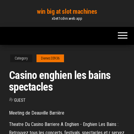
Skip
win big at slot machines
to
xbet1cdvn.web.app
the
content
Category
Dienes33936
Casino enghien les bains
spectacles
By
GUEST
Meeting de Deauville Barrière
Theatre Du Casino Barriere A Enghien - Enghien Les Bains :
Retrouvez tous les concerts, festivals, spectacles et r servez